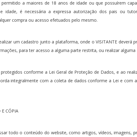
 permitido a maiores de 18 anos de idade ou que possuírem capaci
 idade, é necessária a expressa autorização dos pais ou tut
alquer compra ou acesso efetuados pelo mesmo.
realizar um cadastro junto a plataforma, onde o VISITANTE deverá p
mações, para ter acesso a alguma parte restrita, ou realizar alguma
protegidos conforme a Lei Geral de Proteção de Dados, e ao realiz
corda integralmente com a coleta de dados conforme a Lei e com a P
 E CÓPIA
ssar todo o conteúdo do website, como artigos, vídeos, imagens, p