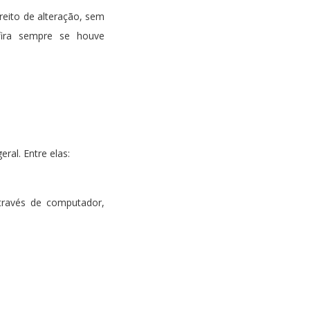
reito de alteração, sem
fira sempre se houve
al. Entre elas:
través de computador,