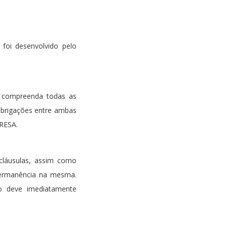
foi desenvolvido pelo
e compreenda todas as
obrigações entre ambas
RESA.
cláusulas, assim como
permanência na mesma.
o deve imediatamente