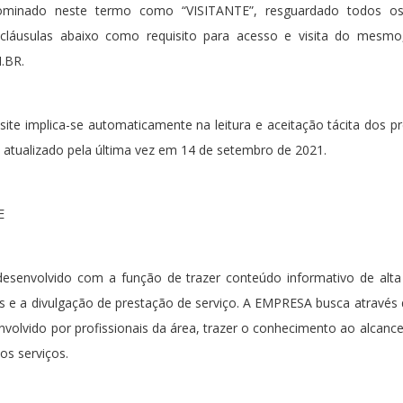
ominado neste termo como “VISITANTE”, resguardado todos os d
s cláusulas abaixo como requisito para acesso e visita do mesmo
.BR.
ite implica-se automaticamente na leitura e aceitação tácita dos p
oi atualizado pela última vez em 14 de setembro de 2021.
E
e desenvolvido com a função de trazer conteúdo informativo de alta
tais e a divulgação de prestação de serviço. A EMPRESA busca através
envolvido por profissionais da área, trazer o conhecimento ao alcan
os serviços.